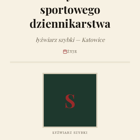
sportowego
dziennikarstwa
łyżwiarz szybki — Katowice
ŻYJE
S
ŁYŻWIARZ SZYBKI