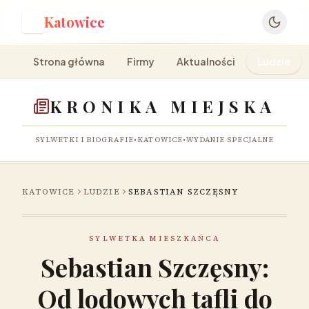
Katowice
K
Strona główna
Firmy
Aktualności
Ludzie
KRONIKA MIEJSKA
SYLWETKI I BIOGRAFIE
•
KATOWICE
•
WYDANIE SPECJALNE
KATOWICE
LUDZIE
SEBASTIAN SZCZĘSNY
SYLWETKA MIESZKAŃCA
Sebastian Szczęsny:
Od lodowych tafli do