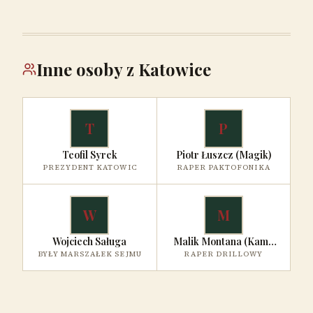
Inne osoby z Katowice
T
P
Teofil Syrek
Piotr Łuszcz (Magik)
PREZYDENT KATOWIC
RAPER PAKTOFONIKA
W
M
Wojciech Saługa
Malik Montana (Kamil
BYŁY MARSZAŁEK SEJMU
RAPER DRILLOWY
Budka)