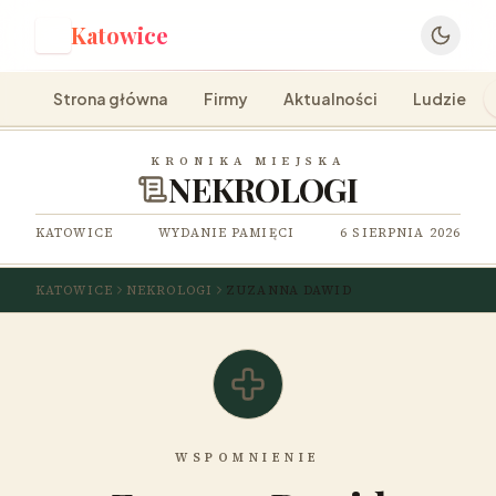
Katowice
K
Strona główna
Firmy
Aktualności
Ludzie
KRONIKA MIEJSKA
NEKROLOGI
KATOWICE
WYDANIE PAMIĘCI
6 SIERPNIA 2026
KATOWICE
NEKROLOGI
ZUZANNA DAWID
WSPOMNIENIE