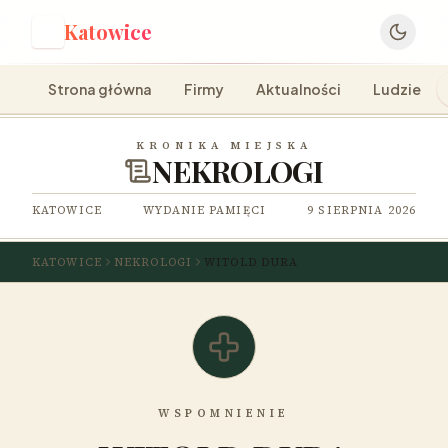
Katowice
K
Strona główna
Firmy
Aktualności
Ludzie
KRONIKA MIEJSKA
NEKROLOGI
KATOWICE
WYDANIE PAMIĘCI
9 SIERPNIA 2026
KATOWICE
NEKROLOGI
WITOLD DURA
WSPOMNIENIE