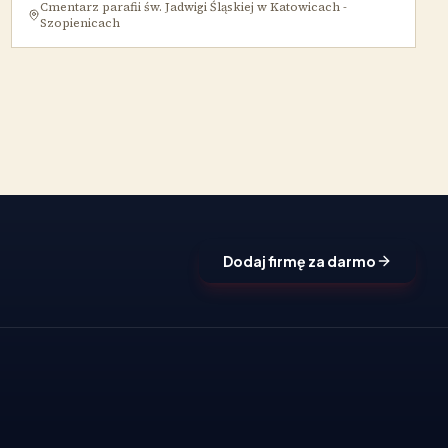
Cmentarz parafii św. Jadwigi Śląskiej w Katowicach -
Szopienicach
Dodaj firmę za darmo