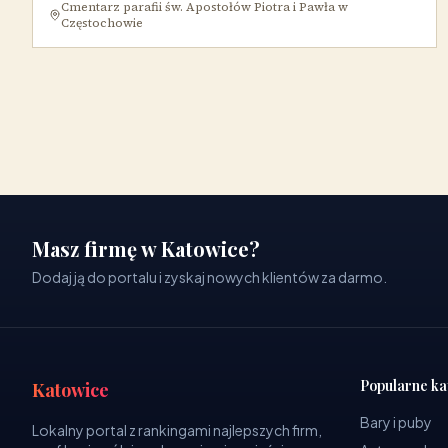
Cmentarz parafii św. Apostołów Piotra i Pawła w
Częstochowie
Masz firmę w Katowice?
Dodaj ją do portalu i zyskaj nowych klientów za darmo.
Popularne ka
Katowice
Bary i puby
Lokalny portal z rankingami najlepszych firm,