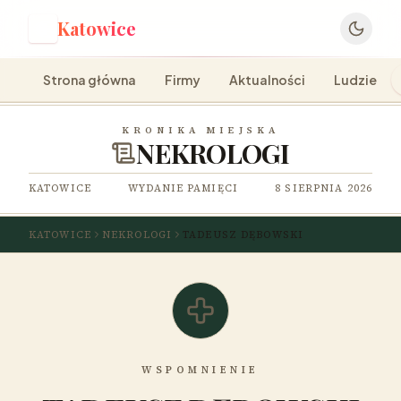
Katowice
K
Strona główna
Firmy
Aktualności
Ludzie
KRONIKA MIEJSKA
NEKROLOGI
KATOWICE
WYDANIE PAMIĘCI
8 SIERPNIA 2026
KATOWICE
NEKROLOGI
TADEUSZ DĘBOWSKI
WSPOMNIENIE