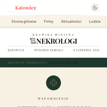
Katowice
K
Strona główna
Firmy
Aktualności
Ludzie
KRONIKA MIEJSKA
NEKROLOGI
KATOWICE
WYDANIE PAMIĘCI
8 SIERPNIA 2026
KATOWICE
NEKROLOGI
STEFANIA WYCISK
WSPOMNIENIE