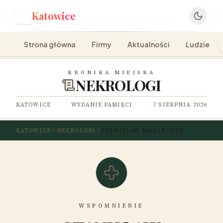
Katowice
K
Strona główna
Firmy
Aktualności
Ludzie
KRONIKA MIEJSKA
NEKROLOGI
KATOWICE
WYDANIE PAMIĘCI
7 SIERPNIA 2026
KATOWICE
NEKROLOGI
STANISŁAW MULARCZYK
WSPOMNIENIE