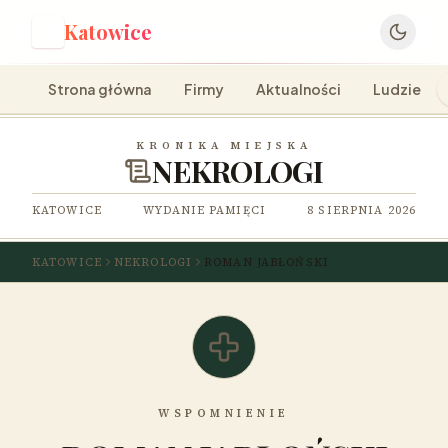
Katowice
K
Strona główna
Firmy
Aktualności
Ludzie
KRONIKA MIEJSKA
NEKROLOGI
KATOWICE
WYDANIE PAMIĘCI
8 SIERPNIA 2026
KATOWICE
NEKROLOGI
ROMAN JABŁOŃSKI
WSPOMNIENIE