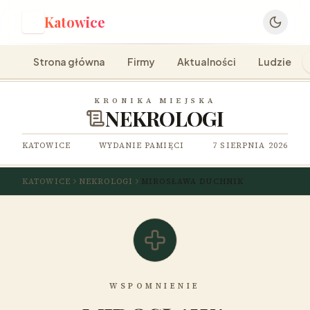
Katowice
K
Strona główna
Firmy
Aktualności
Ludzie
KRONIKA MIEJSKA
NEKROLOGI
KATOWICE
WYDANIE PAMIĘCI
7 SIERPNIA 2026
KATOWICE
NEKROLOGI
MIROSŁAWA DUCHNIK
WSPOMNIENIE