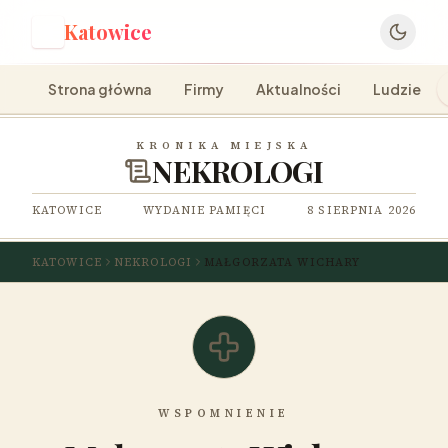
Katowice
K
Strona główna
Firmy
Aktualności
Ludzie
KRONIKA MIEJSKA
NEKROLOGI
KATOWICE
WYDANIE PAMIĘCI
8 SIERPNIA 2026
KATOWICE
NEKROLOGI
MAŁGORZATA WICHARY
WSPOMNIENIE