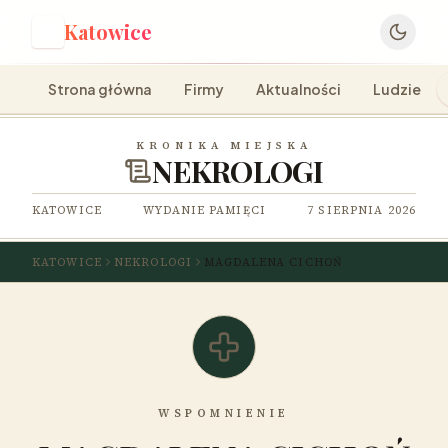
Katowice
K
Strona główna
Firmy
Aktualności
Ludzie
KRONIKA MIEJSKA
NEKROLOGI
KATOWICE
WYDANIE PAMIĘCI
7 SIERPNIA 2026
KATOWICE
NEKROLOGI
MAGDALENA CICHOŃ
WSPOMNIENIE