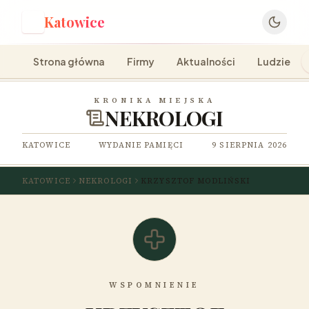
Katowice
K
Strona główna
Firmy
Aktualności
Ludzie
KRONIKA MIEJSKA
NEKROLOGI
KATOWICE
WYDANIE PAMIĘCI
9 SIERPNIA 2026
KATOWICE
NEKROLOGI
KRZYSZTOF MODLIŃSKI
WSPOMNIENIE