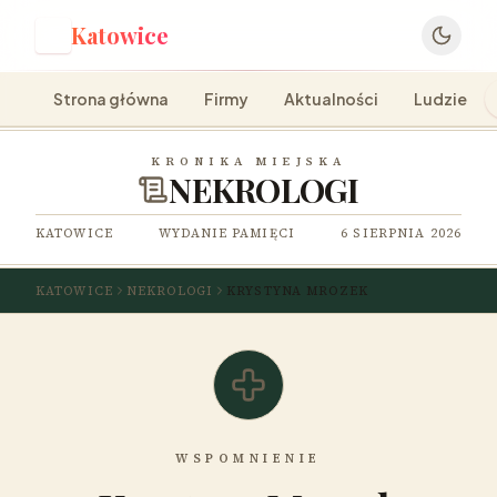
Katowice
K
Strona główna
Firmy
Aktualności
Ludzie
KRONIKA MIEJSKA
NEKROLOGI
KATOWICE
WYDANIE PAMIĘCI
6 SIERPNIA 2026
KATOWICE
NEKROLOGI
KRYSTYNA MROZEK
WSPOMNIENIE