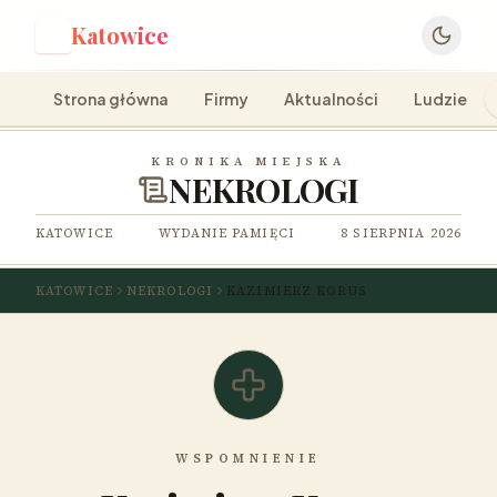
Katowice
K
Strona główna
Firmy
Aktualności
Ludzie
KRONIKA MIEJSKA
NEKROLOGI
KATOWICE
WYDANIE PAMIĘCI
8 SIERPNIA 2026
KATOWICE
NEKROLOGI
KAZIMIERZ KORUS
WSPOMNIENIE