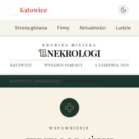
Katowice
K
Strona główna
Firmy
Aktualności
Ludzie
KRONIKA MIEJSKA
NEKROLOGI
KATOWICE
WYDANIE PAMIĘCI
6 SIERPNIA 2026
KATOWICE
NEKROLOGI
JERZY SOBAŃSKI
WSPOMNIENIE