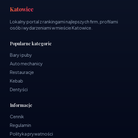
Katowice
Lokalny portal z rankingami najlepszych firm, profilami
osób i wydarzeniami w mieście Katowice.
Popularne kategorie
Bary i puby
Auto mechanicy
Restauracje
Kebab
Dentyści
Informacje
Cennik
Regulamin
Polityka prywatności