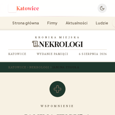
Katowice
K
Strona główna
Firmy
Aktualności
Ludzie
KRONIKA MIEJSKA
NEKROLOGI
KATOWICE
WYDANIE PAMIĘCI
6 SIERPNIA 2026
KATOWICE
NEKROLOGI
JANINA ZYGUŁA
WSPOMNIENIE