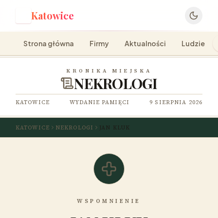
Katowice
K
Strona główna
Firmy
Aktualności
Ludzie
KRONIKA MIEJSKA
NEKROLOGI
KATOWICE
WYDANIE PAMIĘCI
9 SIERPNIA 2026
KATOWICE
NEKROLOGI
JAN KLUK
WSPOMNIENIE