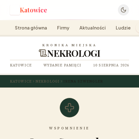
Katowice
K
Strona główna
Firmy
Aktualności
Ludzie
KRONIKA MIEJSKA
NEKROLOGI
KATOWICE
WYDANIE PAMIĘCI
10 SIERPNIA 2026
KATOWICE
NEKROLOGI
IRENA SZWENGLER
WSPOMNIENIE