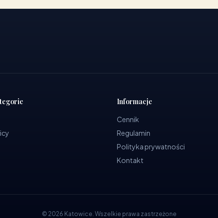
tegorie
Informacje
Cennik
icy
Regulamin
Polityka prywatności
Kontakt
©
2026
Katowice
.
Wszelkie prawa zastrzeżone