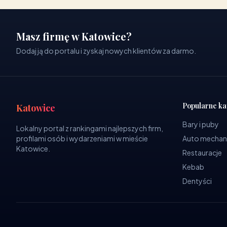
Masz firmę w Katowice?
Dodaj ją do portalu i zyskaj nowych klientów za darmo.
Popularne ka
Katowice
Bary i puby
Lokalny portal z rankingami najlepszych firm,
profilami osób i wydarzeniami w mieście
Auto mechan
Katowice.
Restauracje
Kebab
Dentyści