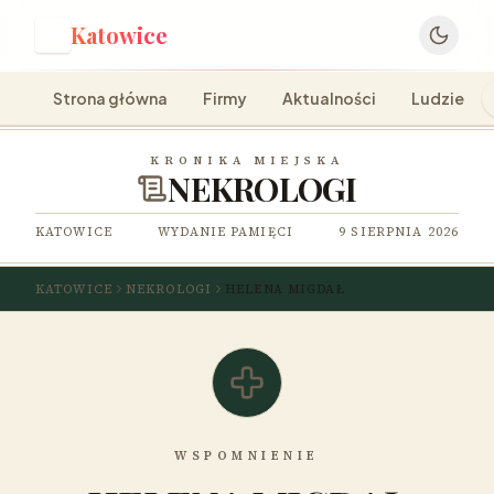
Katowice
K
Strona główna
Firmy
Aktualności
Ludzie
KRONIKA MIEJSKA
NEKROLOGI
KATOWICE
WYDANIE PAMIĘCI
9 SIERPNIA 2026
KATOWICE
NEKROLOGI
HELENA MIGDAŁ
WSPOMNIENIE