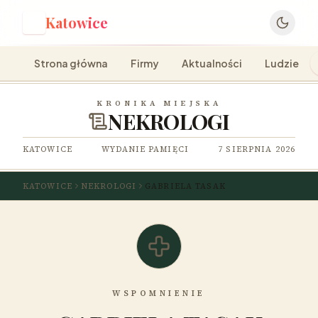
Katowice
K
Strona główna
Firmy
Aktualności
Ludzie
KRONIKA MIEJSKA
NEKROLOGI
KATOWICE
WYDANIE PAMIĘCI
7 SIERPNIA 2026
KATOWICE
NEKROLOGI
GABRIELA TASAK
WSPOMNIENIE