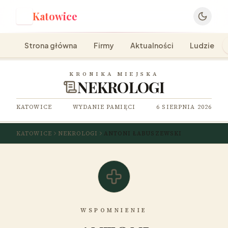
Katowice
K
Strona główna
Firmy
Aktualności
Ludzie
KRONIKA MIEJSKA
NEKROLOGI
KATOWICE
WYDANIE PAMIĘCI
6 SIERPNIA 2026
KATOWICE
NEKROLOGI
ANTONI ŁABUSZEWSKI
WSPOMNIENIE