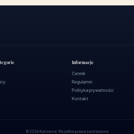
tegorie
Informacje
Cennik
icy
Regulamin
Polityka prywatności
Kontakt
©
2026
Katowice
.
Wszelkie prawa zastrzeżone