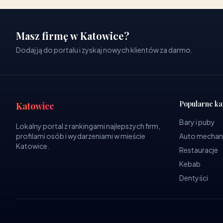
Masz firmę w Katowice?
Dodaj ją do portalu i zyskaj nowych klientów za darmo.
Popularne ka
Katowice
Bary i puby
Lokalny portal z rankingami najlepszych firm,
profilami osób i wydarzeniami w mieście
Auto mechan
Katowice.
Restauracje
Kebab
Dentyści