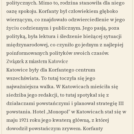
politycznych. Mimo to, rodzina stanowiła dla niego
oazę spokoju. Korfanty był człowiekiem głęboko
wierzącym, co znajdowało odzwierciedlenie w jego
życiu codziennym i publicznym. Jego pasją, poza
polityką, była lektura i śledzenie bieżącej sytuacji
międzynarodowej, co czyniło go jednym z najlepiej
poinformowanych polityków swoich czasów.
Związek z miastem Katowice
Katowice były dla Korfantego centrum
wszechświata. To tutaj toczyła się jego
najważniejsza walka. W Katowicach mieściła się
siedziba jego redakcji, to tutaj spotykał się z
działaczami powstańczymi i planował strategię III
powstania. Hotel „Monopol” w Katowicach stał się w
maju 1921 roku jego kwaterą główną, z której
dowodził powstańczym zrywem. Korfanty