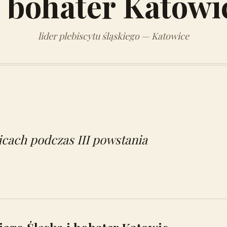
i bohater Katowi
lider plebiscytu śląskiego — Katowice
icach podczas III powstania