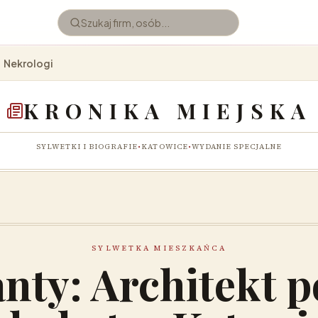
Nekrologi
KRONIKA MIEJSKA
SYLWETKI I BIOGRAFIE
•
KATOWICE
•
WYDANIE SPECJALNE
SYLWETKA MIESZKAŃCA
nty: Architekt p