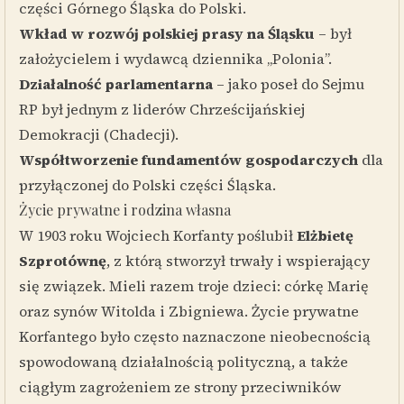
części Górnego Śląska do Polski.
Wkład w rozwój polskiej prasy na Śląsku
– był
założycielem i wydawcą dziennika „Polonia”.
Działalność parlamentarna
– jako poseł do Sejmu
RP był jednym z liderów Chrześcijańskiej
Demokracji (Chadecji).
Współtworzenie fundamentów gospodarczych
dla
przyłączonej do Polski części Śląska.
Życie prywatne i rodzina własna
W 1903 roku Wojciech Korfanty poślubił
Elżbietę
Szprotównę
, z którą stworzył trwały i wspierający
się związek. Mieli razem troje dzieci: córkę Marię
oraz synów Witolda i Zbigniewa. Życie prywatne
Korfantego było często naznaczone nieobecnością
spowodowaną działalnością polityczną, a także
ciągłym zagrożeniem ze strony przeciwników