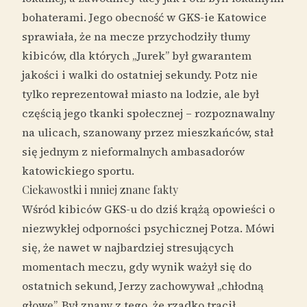
bohaterami. Jego obecność w GKS-ie Katowice
sprawiała, że na mecze przychodziły tłumy
kibiców, dla których „Jurek” był gwarantem
jakości i walki do ostatniej sekundy. Potz nie
tylko reprezentował miasto na lodzie, ale był
częścią jego tkanki społecznej – rozpoznawalny
na ulicach, szanowany przez mieszkańców, stał
się jednym z nieformalnych ambasadorów
katowickiego sportu.
Ciekawostki i mniej znane fakty
Wśród kibiców GKS-u do dziś krążą opowieści o
niezwykłej odporności psychicznej Potza. Mówi
się, że nawet w najbardziej stresujących
momentach meczu, gdy wynik ważył się do
ostatnich sekund, Jerzy zachowywał „chłodną
głowę”. Był znany z tego, że rzadko tracił