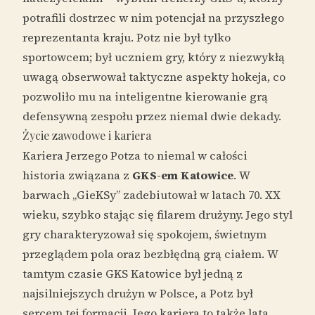
potrafili dostrzec w nim potencjał na przyszłego
reprezentanta kraju. Potz nie był tylko
sportowcem; był uczniem gry, który z niezwykłą
uwagą obserwował taktyczne aspekty hokeja, co
pozwoliło mu na inteligentne kierowanie grą
defensywną zespołu przez niemal dwie dekady.
Życie zawodowe i kariera
Kariera Jerzego Potza to niemal w całości
historia związana z
GKS-em Katowice
. W
barwach „GieKSy” zadebiutował w latach 70. XX
wieku, szybko stając się filarem drużyny. Jego styl
gry charakteryzował się spokojem, świetnym
przeglądem pola oraz bezbłędną grą ciałem. W
tamtym czasie GKS Katowice był jedną z
najsilniejszych drużyn w Polsce, a Potz był
sercem tej formacji. Jego kariera to także lata