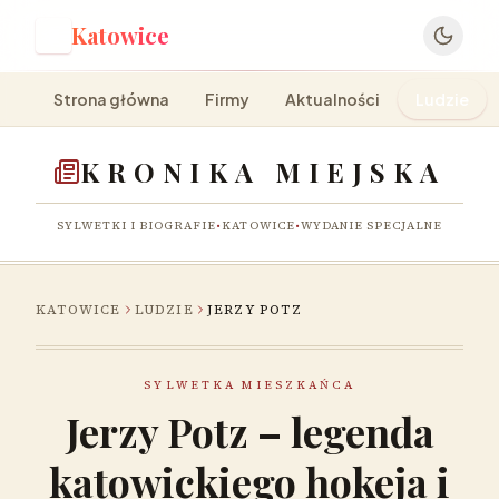
Katowice
K
Strona główna
Firmy
Aktualności
Ludzie
KRONIKA MIEJSKA
SYLWETKI I BIOGRAFIE
•
KATOWICE
•
WYDANIE SPECJALNE
KATOWICE
LUDZIE
JERZY POTZ
SYLWETKA MIESZKAŃCA
Jerzy Potz – legenda
katowickiego hokeja i