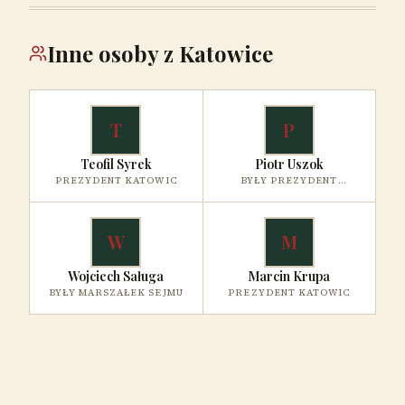
Inne osoby z Katowice
T
P
Teofil Syrek
Piotr Uszok
PREZYDENT KATOWIC
BYŁY PREZYDENT
KATOWIC
W
M
Wojciech Saługa
Marcin Krupa
BYŁY MARSZAŁEK SEJMU
PREZYDENT KATOWIC