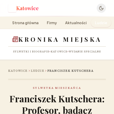
Katowice
K
Strona główna
Firmy
Aktualności
Ludzie
KRONIKA MIEJSKA
SYLWETKI I BIOGRAFIE
•
KATOWICE
•
WYDANIE SPECJALNE
KATOWICE
LUDZIE
FRANCISZEK KUTSCHERA
SYLWETKA MIESZKAŃCA
Franciszek Kutschera:
Profesor, badacz