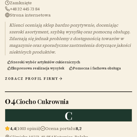
Zamknięte
+48 32 445 73 84
Strona internetowa
Klienci oceniają sklep bardzo pozytywnie, doceniając
szeroki asortyment, szybką wysyłkę oraz pomocną obsługę.
Zdarzają się jednak problemy z dostępnością towarów w
magazynie oraz sporadyczne zastrzeżenia dotyczące jakości
niektórych produktów.
Szeroki wybór artykułów cukierniczych
Ekspresowa realizacja wysyłek
Pomocna i fachowa obsługa
ZOBACZ PROFIL FIRMY
04
Ciocho Cukrownia
C
4,4
(1003 opinii)
Ocena portalu
8,2