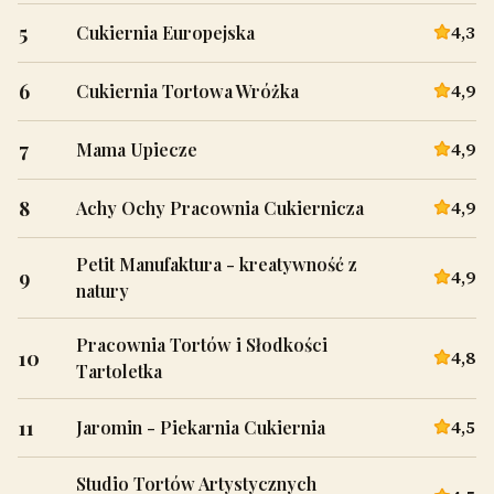
5
4,3
Cukiernia Europejska
6
4,9
Cukiernia Tortowa Wróżka
7
4,9
Mama Upiecze
8
4,9
Achy Ochy Pracownia Cukiernicza
Petit Manufaktura - kreatywność z
9
4,9
natury
Pracownia Tortów i Słodkości
10
4,8
Tartoletka
11
4,5
Jaromin - Piekarnia Cukiernia
Studio Tortów Artystycznych