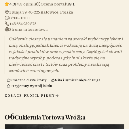
4,3
(483 opinii)
Ocena portalu
8,1
1 Maja 39, 40-225 Katowice, Polska
06:00–18:00
+48 664 939 875
Strona internetowa
Cukiernia cieszy się uznaniem za szeroki wybór wypieków i
miłą obsługę, jednak klienci wskazują na dużą niespójność
w jakości produktów oraz wysokie ceny. Część gości chwali
tradycyjne wyroby, podczas gdy inni skarżą się na
nieświeżość ciast i tortów oraz problemy z realizacją
zamówień cateringowych.
Smaczne ciasta i torty
Miła i uśmiechnięta obsługa
Przyjemny wystrój lokalu
ZOBACZ PROFIL FIRMY
06
Cukiernia Tortowa Wróżka