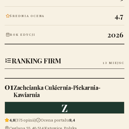
4,7
ŚREDNIA OCENA
2026
ROK EDYCJI
RANKING FIRM
13 MIEJSC
01
Zachcianka Cukiernia-Piekarnia-
Kawiarnia
Z
4,8
(375 opinii)
Ocena portalu
8,4
Ceglana 55, 40-514 Katowice, Polska