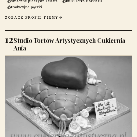
smaczne pieczywo i ciasta
bułki retro z orkiszu
tradycyjne pączki
ZOBACZ PROFIL FIRMY
12
Studio Tortów Artystycznych Cukiernia
Ania