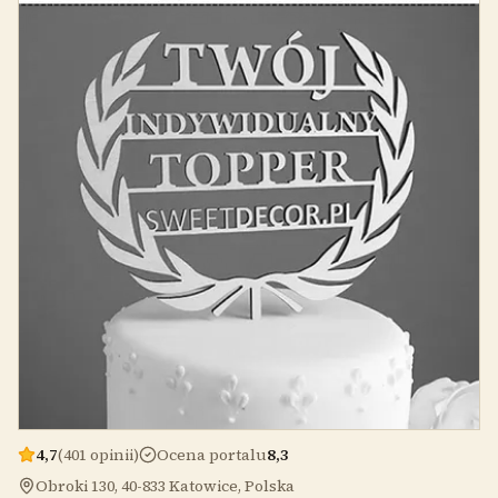
4,7
(401 opinii)
Ocena portalu
8,3
Obroki 130, 40-833 Katowice, Polska