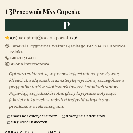
13
Pracownia Miss Cupcake
P
4,6
(108 opinii)
Ocena portalu
7,6
Generała Zygmunta Waltera-Jankego 192, 40-613 Katowice,
Polska
+48 531 984 080
Strona internetowa
Opinie o cukierni są w przeważającej mierze pozytywne,
klienci chwalą smak oraz estetykę wyrobów, szczególnie w
przypadku tortów okolicznościowych i słodkich stołów.
Pojawiają się jednak istotne głosy krytyczne dotyczące
jakości niektórych zamówień indywidualnych oraz
problemów z reklamacjami.
smaczne i estetyczne torty
atrakcyjne słodkie stoły
duży wybór babeczek
ZOBACZ PROFIL FIRMY