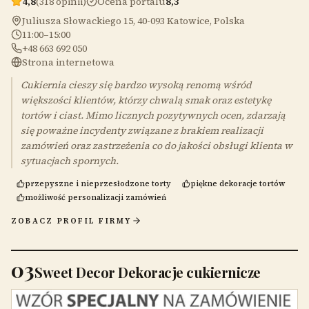
4,8
(318 opinii)
Ocena portalu
8,3
Juliusza Słowackiego 15, 40-093 Katowice, Polska
11:00–15:00
+48 663 692 050
Strona internetowa
Cukiernia cieszy się bardzo wysoką renomą wśród
większości klientów, którzy chwalą smak oraz estetykę
tortów i ciast. Mimo licznych pozytywnych ocen, zdarzają
się poważne incydenty związane z brakiem realizacji
zamówień oraz zastrzeżenia co do jakości obsługi klienta w
sytuacjach spornych.
przepyszne i nieprzesłodzone torty
piękne dekoracje tortów
możliwość personalizacji zamówień
ZOBACZ PROFIL FIRMY
03
Sweet Decor Dekoracje cukiernicze