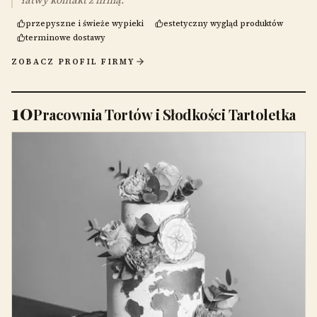
łatwy kontakt z firmą.
przepyszne i świeże wypieki
estetyczny wygląd produktów
terminowe dostawy
ZOBACZ PROFIL FIRMY
10
Pracownia Tortów i Słodkości Tartoletka