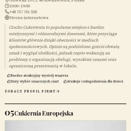
Gliwicka 107/2, 40-854 Katowice, Polska
10:00–19:00
+48 737 761 538
Strona internetowa
Ciocho Cukrownia to popularne miejsce z bardzo
estetycznymi i różnorodnymi deserami, które przyciąga
klientów głównie dzięki obecności w mediach
społecznościowych. Opinie są podzielone: goście chwalą
smak i wygląd słodkości, jednak często wskazują na
problemy z organizacją obsługi, wysokimi cenami oraz
ograniczoną przestrzenią w lokalu.
Bardzo atrakcyjny wystrój wnętrza
Duży wybór smacznych ciast
Atrakcje i udogodnienia dla dzieci
ZOBACZ PROFIL FIRMY
05
Cukiernia Europejska