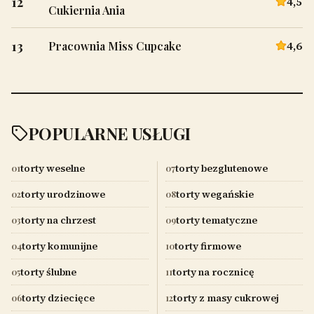
12
4,5
Cukiernia Ania
13
4,6
Pracownia Miss Cupcake
POPULARNE USŁUGI
torty weselne
torty bezglutenowe
01
07
torty urodzinowe
torty wegańskie
02
08
torty na chrzest
torty tematyczne
03
09
torty komunijne
torty firmowe
04
10
torty ślubne
torty na rocznicę
05
11
torty dziecięce
torty z masy cukrowej
06
12