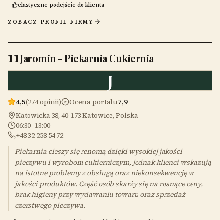
elastyczne podejście do klienta
ZOBACZ PROFIL FIRMY
11
Jaromin - Piekarnia Cukiernia
J
4,5
(274 opinii)
Ocena portalu
7,9
Katowicka 38, 40-173 Katowice, Polska
06:30–13:00
+48 32 258 54 72
Piekarnia cieszy się renomą dzięki wysokiej jakości
pieczywu i wyrobom cukierniczym, jednak klienci wskazują
na istotne problemy z obsługą oraz niekonsekwencję w
jakości produktów. Część osób skarży się na rosnące ceny,
brak higieny przy wydawaniu towaru oraz sprzedaż
czerstwego pieczywa.