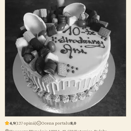
4,9
(127 opinii)
Ocena portalu
8,0