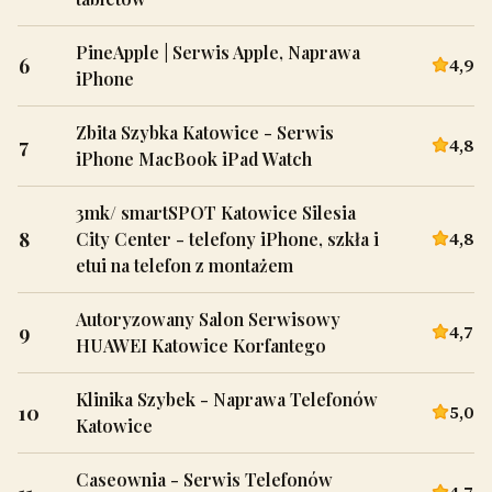
PineApple | Serwis Apple, Naprawa
6
4,9
iPhone
Zbita Szybka Katowice - Serwis
7
4,8
iPhone MacBook iPad Watch
3mk/ smartSPOT Katowice Silesia
8
4,8
City Center - telefony iPhone, szkła i
etui na telefon z montażem
Autoryzowany Salon Serwisowy
9
4,7
HUAWEI Katowice Korfantego
Klinika Szybek - Naprawa Telefonów
10
5,0
Katowice
Caseownia - Serwis Telefonów
4,7