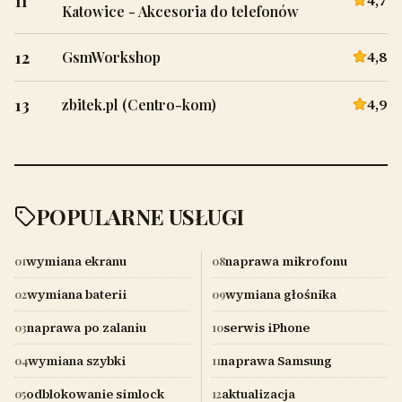
11
Katowice - Akcesoria do telefonów
12
4,8
GsmWorkshop
13
4,9
zbitek.pl (Centro-kom)
POPULARNE USŁUGI
wymiana ekranu
naprawa mikrofonu
01
08
wymiana baterii
wymiana głośnika
02
09
naprawa po zalaniu
serwis iPhone
03
10
wymiana szybki
naprawa Samsung
04
11
odblokowanie simlock
aktualizacja
05
12