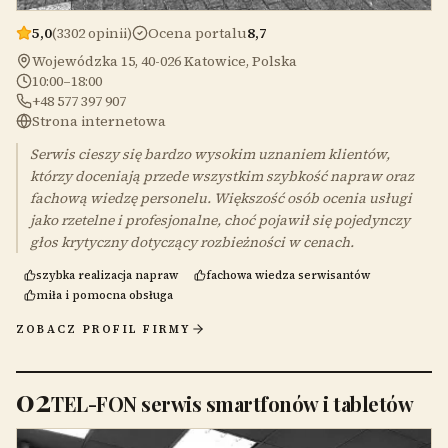
5,0
(3302 opinii)
Ocena portalu
8,7
Wojewódzka 15, 40-026 Katowice, Polska
10:00–18:00
+48 577 397 907
Strona internetowa
Serwis cieszy się bardzo wysokim uznaniem klientów,
którzy doceniają przede wszystkim szybkość napraw oraz
fachową wiedzę personelu. Większość osób ocenia usługi
jako rzetelne i profesjonalne, choć pojawił się pojedynczy
głos krytyczny dotyczący rozbieżności w cenach.
szybka realizacja napraw
fachowa wiedza serwisantów
miła i pomocna obsługa
ZOBACZ PROFIL FIRMY
02
TEL-FON serwis smartfonów i tabletów