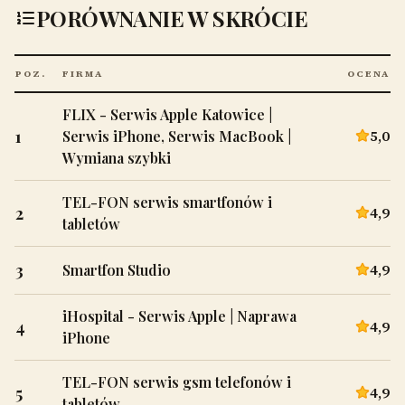
PORÓWNANIE W SKRÓCIE
POZ.
FIRMA
OCENA
FLIX - Serwis Apple Katowice |
1
5,0
Serwis iPhone, Serwis MacBook |
Wymiana szybki
TEL-FON serwis smartfonów i
2
4,9
tabletów
3
4,9
Smartfon Studio
iHospital - Serwis Apple | Naprawa
4
4,9
iPhone
TEL-FON serwis gsm telefonów i
5
4,9
tabletów