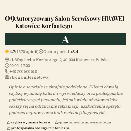
09
Autoryzowany Salon Serwisowy HUAWEI
Katowice Korfantego
A
4,7
(1370 opinii)
Ocena portalu
8,4
al. Wojciecha Korfantego 2, 40-004 Katowice, Polska
09:00–17:00
+48 733 633 618
Strona internetowa
Opinie o serwisie są skrajnie podzielone. Klienci chwalą
szybką wymianę baterii i wyświetlaczy oraz profesjonalne
podejście części personelu, jednak wielu użytkowników
skarży się na odrzucanie reklamacji, uszkodzenia sprzętu
podczas naprawy oraz brak rzetelnej diagnostyki.
szybka wymiana baterii
sprawna wymiana wyświetlacza
profesjonalna obsługa telefoniczna