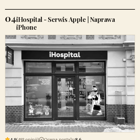
04
iHospital - Serwis Apple | Naprawa
iPhone
4,9
(493 opinii)
Ocena portalu
8,6