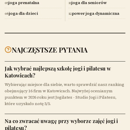
joga prenatalna
joga dla seniorów
05
11
joga dla dzieci
power joga dynamiczna
06
12
NAJCZĘSTSZE PYTANIA
Jak wybrać najlepszą szkołę jogi i pilatesu w
Katowicach?
Wybierając miejsce dla siebie, warto sprawdzić nasz ranking
obejmujący 16 firm w Katowicach. Najwyżej ocenianym
punktem w 2026 roku jest Jogilates - Studio Jogi i Pilatesu,
które uzyskało notę 5/5.
Na co zwracać uwagę przy wyborze zajęć jogi i
pilatesu?