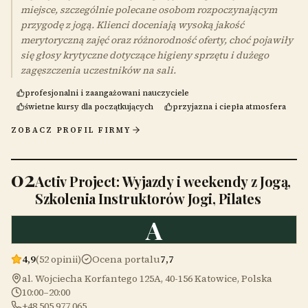
miejsce, szczególnie polecane osobom rozpoczynającym
przygodę z jogą. Klienci doceniają wysoką jakość
merytoryczną zajęć oraz różnorodność oferty, choć pojawiły
się głosy krytyczne dotyczące higieny sprzętu i dużego
zagęszczenia uczestników na sali.
profesjonalni i zaangażowani nauczyciele
świetne kursy dla początkujących
przyjazna i ciepła atmosfera
ZOBACZ PROFIL FIRMY
02
Activ Project: Wyjazdy i weekendy z Jogą,
Szkolenia Instruktorów Jogi, Pilates
A
4,9
(52 opinii)
Ocena portalu
7,7
al. Wojciecha Korfantego 125A, 40-156 Katowice, Polska
10:00–20:00
+48 505 977 065