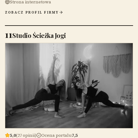
Strona internetowa
ZOBACZ PROFIL FIRMY
11
Studio Ścieżka Jogi
5,0
(27 opinii)
Ocena portalu
7,5