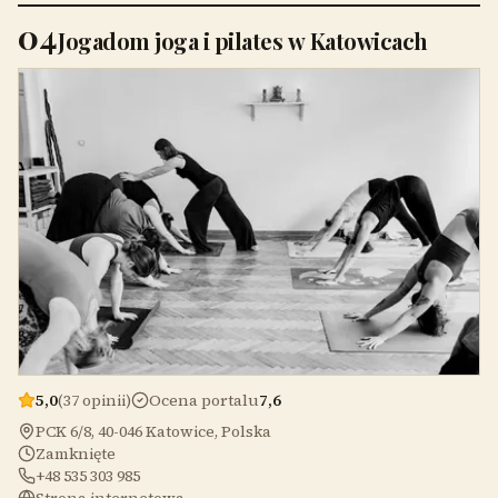
04
Jogadom joga i pilates w Katowicach
5,0
(37 opinii)
Ocena portalu
7,6
PCK 6/8, 40-046 Katowice, Polska
Zamknięte
+48 535 303 985