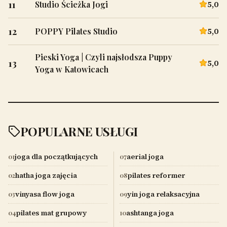
11
5,0
Studio Ścieżka Jogi
12
5,0
POPPY Pilates Studio
Pieski Yoga | Czyli najsłodsza Puppy
13
5,0
Yoga w Katowicach
POPULARNE USŁUGI
joga dla początkujących
aerial joga
01
07
hatha joga zajęcia
pilates reformer
02
08
vinyasa flow joga
yin joga relaksacyjna
03
09
pilates mat grupowy
ashtanga joga
04
10