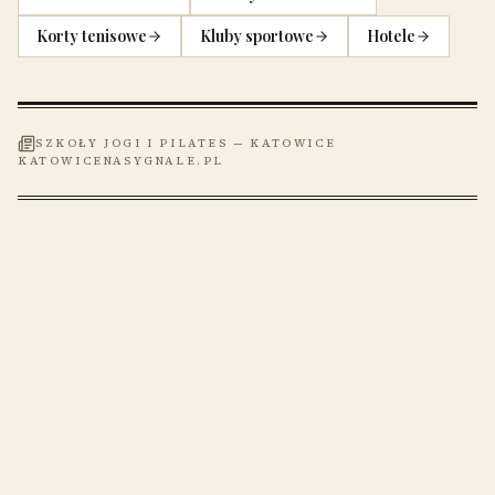
Korty tenisowe
Kluby sportowe
Hotele
SZKOŁY JOGI I PILATES
—
KATOWICE
KATOWICENASYGNALE.PL