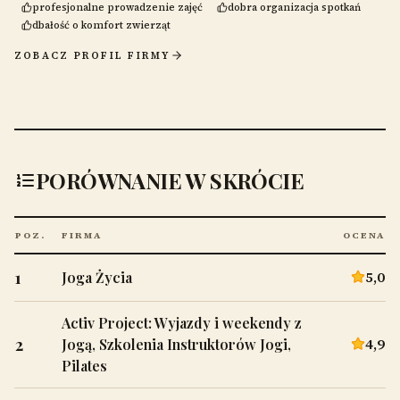
profesjonalne prowadzenie zajęć
dobra organizacja spotkań
dbałość o komfort zwierząt
ZOBACZ PROFIL FIRMY
PORÓWNANIE W SKRÓCIE
POZ.
FIRMA
OCENA
1
5,0
Joga Życia
Activ Project: Wyjazdy i weekendy z
2
4,9
Jogą, Szkolenia Instruktorów Jogi,
Pilates