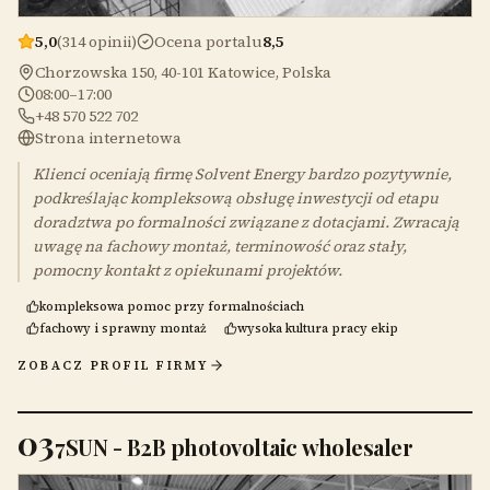
5,0
(314 opinii)
Ocena portalu
8,5
Chorzowska 150, 40-101 Katowice, Polska
08:00–17:00
+48 570 522 702
Strona internetowa
Klienci oceniają firmę Solvent Energy bardzo pozytywnie,
podkreślając kompleksową obsługę inwestycji od etapu
doradztwa po formalności związane z dotacjami. Zwracają
uwagę na fachowy montaż, terminowość oraz stały,
pomocny kontakt z opiekunami projektów.
kompleksowa pomoc przy formalnościach
fachowy i sprawny montaż
wysoka kultura pracy ekip
ZOBACZ PROFIL FIRMY
03
7SUN - B2B photovoltaic wholesaler