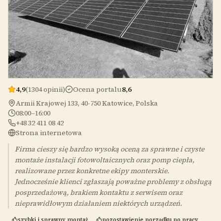
4,9
(1304 opinii)
Ocena portalu
8,6
Armii Krajowej 133, 40-750 Katowice, Polska
08:00–16:00
+48 32 411 08 42
Strona internetowa
Firma cieszy się bardzo wysoką oceną za sprawne i czyste
montaże instalacji fotowoltaicznych oraz pomp ciepła,
realizowane przez konkretne ekipy monterskie.
Jednocześnie klienci zgłaszają poważne problemy z obsługą
posprzedażową, brakiem kontaktu z serwisem oraz
nieprawidłowym działaniem niektórych urządzeń.
szybki i sprawny montaż
pozostawienie porządku po pracy