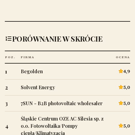
PORÓWNANIE W SKRÓCIE
POZ.
FIRMA
OCENA
1
4,9
Begolden
2
5,0
Solvent Energy
3
5,0
7SUN - B2B photovoltaic wholesaler
Śląskie Centrum OZE AC Silesia sp. z
4
5,0
o.o. Fotowoltaika/Pompy
ciepła/Klimatyzacja