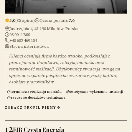
5,0
(35 opinii)
Ocena portalu
7,6
Jastrzębia 4, 43-190 Mikołów, Polska
08:00–17:00
+48 602 469 184
Strona internetowa
Klienci oceniają firmę bardzo wysoko, podkreślając
profesjonalne doradztwo, estetykę montażu oraz
terminowość realizacji. Użytkownicy zwracają uwagę na
sprawne wsparcie posprzedażowe oraz wysoką kulturę
osobistą pracowników.
terminowa realizacja montażu
estetyczne wykonanie instalacji
rzeczowe doradztwo techniczne
ZOBACZ PROFIL FIRMY
12
EIB Czysta Energia