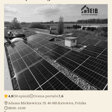
4,8
(50 opinii)
Ocena portalu
7,6
Adama Mickiewicza 29, 40-085 Katowice, Polska
08:00–16:00