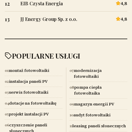
12
4,8
EIB Czysta Energia
13
4,8
JJ Energy Group Sp. z o.o.
POPULARNE USŁUGI
montaż fotowoltaiki
modernizacja
01
07
fotowoltaiki
instalacja paneli PV
02
pompa ciepła
08
serwis fotowoltaiki
03
fotowoltaika
dotacje na fotowoltaikę
04
magazyn energii PV
09
projekt instalacji PV
05
audyt fotowoltaiki
10
czyszczenie paneli
06
leasing paneli słonecznych
11
słonecznych