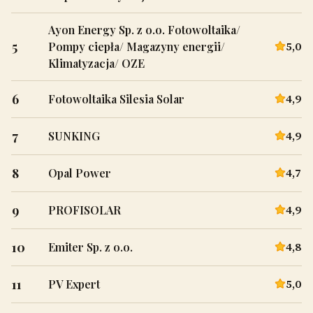
Ayon Energy Sp. z o.o. Fotowoltaika/
5
5,0
Pompy ciepła/ Magazyny energii/
Klimatyzacja/ OZE
6
4,9
Fotowoltaika Silesia Solar
7
4,9
SUNKING
8
4,7
Opal Power
9
4,9
PROFISOLAR
10
4,8
Emiter Sp. z o.o.
11
5,0
PV Expert