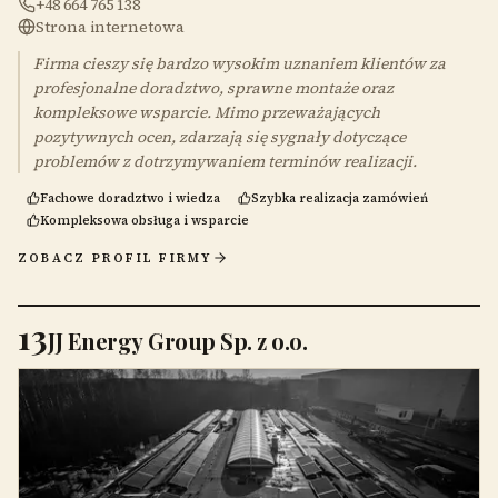
+48 664 765 138
Strona internetowa
Firma cieszy się bardzo wysokim uznaniem klientów za
profesjonalne doradztwo, sprawne montaże oraz
kompleksowe wsparcie. Mimo przeważających
pozytywnych ocen, zdarzają się sygnały dotyczące
problemów z dotrzymywaniem terminów realizacji.
Fachowe doradztwo i wiedza
Szybka realizacja zamówień
Kompleksowa obsługa i wsparcie
ZOBACZ PROFIL FIRMY
13
JJ Energy Group Sp. z o.o.