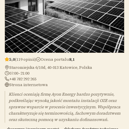
5,0
(119 opinii)
Ocena portalu
8,1
Staromiejska 6/10d, 40-013 Katowice, Polska
07:00–21:00
+48 782 292 265
Strona internetowa
Klienci oceniają firmę Ayon Energy bardzo pozytywnie,
podkreślając wysoką jakość montażu instalacji OZE oraz
sprawne wsparcie w procesie inwestycyjnym. Współpraca
charakteryzuje się terminowością, fachowym doradztwem
oraz skuteczną pomocą w uzyskaniu dofinansowań.
sprawny i terminowy montaż
fachowe doradztwo techniczne