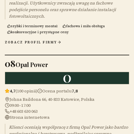
realizacji. Użytkownicy zwracają uwagę na fachowe
podejście personelu oraz sprawne działanie instalacji
fotowoltaicznych.
szybki i terminowy montaż
fachowa i miła obsługa
konkurencyjne i przystępne ceny
ZOBACZ PROFIL FIRMY
08
Opal Power
O
4,7
(100 opinii)
Ocena portalu
7,8
Johna Baildona 66, 40-833 Katowice, Polska
09:00–17:00
+48 603 630 063
Strona internetowa
Klienci oceniają współpracę z firmą Opal Power jako bardzo
profesjonalną i bezstresową, podkreślając sprawne