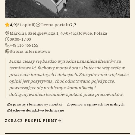
4,9
(51 opinii)
Ocena portalu
7,7
Marcina Szeligiewicza 1, 40-074 Katowice, Polska
09:00–17:00
+48 516 466 155
Strona internetowa
Firma cieszy się bardzo wysokim uznaniem klientów za
terminowość, fachowy montaż oraz skuteczne wsparcie w
procesach formalnych i dotacjach. Zdecydowana większość
opinii jest pozytywna, choć odnotowano pojedyncze,
powtarzające się problemy z komunikacją i
dotrzymywaniem terminów spotkań przez pracowników.
sprawny i terminowy montaż
pomoc w sprawach formalnych
fachowe doradztwo techniczne
ZOBACZ PROFIL FIRMY