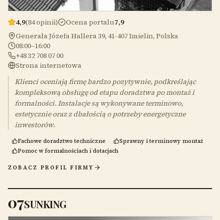
4,9
(84 opinii)
Ocena portalu
7,9
Generała Józefa Hallera 39, 41-407 Imielin, Polska
08:00–16:00
+48 32 708 07 00
Strona internetowa
Klienci oceniają firmę bardzo pozytywnie, podkreślając
kompleksową obsługę od etapu doradztwa po montaż i
formalności. Instalacje są wykonywane terminowo,
estetycznie oraz z dbałością o potrzeby energetyczne
inwestorów.
Fachowe doradztwo techniczne
Sprawny i terminowy montaż
Pomoc w formalnościach i dotacjach
ZOBACZ PROFIL FIRMY
07
SUNKING