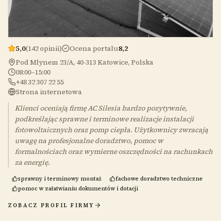
5,0
(142 opinii)
Ocena portalu
8,2
Pod Młynem 23/A, 40-313 Katowice, Polska
08:00–15:00
+48 32 307 22 55
Strona internetowa
Klienci oceniają firmę AC Silesia bardzo pozytywnie,
podkreślając sprawne i terminowe realizacje instalacji
fotowoltaicznych oraz pomp ciepła. Użytkownicy zwracają
uwagę na profesjonalne doradztwo, pomoc w
formalnościach oraz wymierne oszczędności na rachunkach
za energię.
sprawny i terminowy montaż
fachowe doradztwo techniczne
pomoc w załatwianiu dokumentów i dotacji
ZOBACZ PROFIL FIRMY