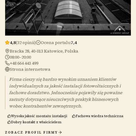
4,8
(32 opinii)
Ocena portalu
7,4
Bracka 28, 40-013 Katowice, Polska
08:00–20:00
+48 664 443 499
Strona internetowa
Firma cieszy się bardzo wysokim uznaniem klientów
indywidualnych za jakość instalacji fotowoltaicznych i
fachowe doradztwo. Jednocześnie pojawiły się poważne
zarzuty dotyczące nieuczciwych praktyk biznesowych
wobec kontrahentów zewnętrznych.
Wysoka jakość montażu instalacji
Fachowa wiedza techniczna
Dobry kontakt z właścicielem
ZOBACZ PROFIL FIRMY